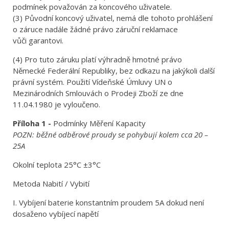
podmínek považován za koncového uživatele.
(3) Původní koncový uživatel, nemá dle tohoto prohlášení
o záruce nadále žádné právo záruční reklamace
vůči garantovi.
(4) Pro tuto záruku platí výhradně hmotné právo
Německé Federální Republiky, bez odkazu na jakýkoli další
právní systém. Použití Vídeňské Úmluvy UN o
Mezinárodních Smlouvách o Prodeji Zboží ze dne
11.04.1980 je vyloučeno.
Příloha 1 -
Podmínky Měření Kapacity
POZN: běžné odběrové proudy se pohybují kolem cca 20 –
25A
Okolní teplota 25°C ±3°C
Metoda Nabití / Vybití
I. Vybíjení baterie konstantním proudem 5A dokud není
dosaženo vybíjecí napětí