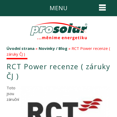
MENU
Úvodní strana
»
Novinky / Blog
» RCT Power recenze (
záruky ČJ )
RCT Power recenze ( záruky
ČJ )
Toto
jsou
záruční