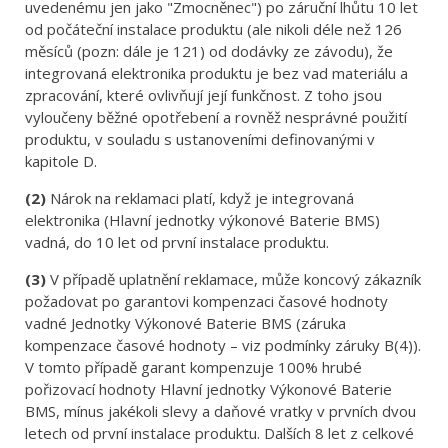
uvedenému jen jako "Zmocněnec") po záruční lhůtu 10 let
od počáteční instalace produktu (ale nikoli déle než 126
měsíců (pozn: dále je 121) od dodávky ze závodu), že
integrovaná elektronika produktu je bez vad materiálu a
zpracování, které ovlivňují její funkčnost. Z toho jsou
vyloučeny běžné opotřebení a rovněž nesprávné použití
produktu, v souladu s ustanoveními definovanými v
kapitole D.
(2)
Nárok na reklamaci platí, když je integrovaná
elektronika (Hlavní jednotky výkonové Baterie BMS)
vadná, do 10 let od první instalace produktu.
(3)
V případě uplatnění reklamace, může koncový zákazník
požadovat po garantovi kompenzaci časové hodnoty
vadné Jednotky Výkonové Baterie BMS (záruka
kompenzace časové hodnoty – viz podmínky záruky B(4)).
V tomto případě garant kompenzuje 100% hrubé
pořizovací hodnoty Hlavní jednotky Výkonové Baterie
BMS, mínus jakékoli slevy a daňové vratky v prvních dvou
letech od první instalace produktu. Dalších 8 let z celkové