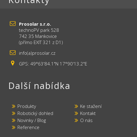
Prosolar s.r.o.
technoPV park 528
742 35 Mankovice
(přímo EXIT 321 z D1)
info(a)prosolar.cz
GPS: 49°63'84.1"N 17°90'13.2"E
Další nabídka
Produkty
Ke stažení
Robotický dohled
Kontakt
Novinky / Blog
O nás
Reference