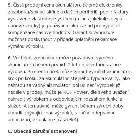
5.
Čistá prodejní cena akumulátoru (kromě elektroniky
zásobníku/spínací skříně a dalších periferií), podle faktury
vystavené vlastníkovi systému (mínus jakékoli slevy a
daňové vratky) je používána jako základ pro výpočet
kompenzace časové hodnoty. Garant si vyhrazuje
možnost poskytnout v případě uplatnění reklamace
výměnu výrobku.
6.
Volitelně, zmocněnec může požadovat výměnu
akumulátoru během prvních 2 let od prvotní instalace
výrobku. Pro tento účel, může garant vyměnit akumulátor,
krok po kroku, za akumulátor stejného typu a kvality, jako
náhradu za vadný akumulátor. pokud není výrobek již
nadále v prodeji, může je RCT Power, dle svého uvážení,
nahradit výrobkem s odpovídajícím rozsahem funkcí a
služeb. Alternativně, může garant během záruční doby
uhradit zbývající cenu výrobků, s ročně odepsanou
amortizací, v souladu s částí B(4).
C.
Obecná záruční ustanovení