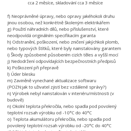
cca 2 měsíce, skladování cca 3 měsíce
f) Neoprávněné úpravy, nebo opravy jakéhokoli druhu
jinou osobou, než konkrétně školeným elektrikářem
g) Použití náhradních dílů, nebo příslušenství, které
neodpovídá originálním specifikacím garanta
h) Odstranění, poškození, nebo zničení jakýchkoli plomb,
nebo typových štítků, které byly nainstalovány garantem
i) Škody způsobené působením cizích těles a vyšší mocí
j) Nedodržení odpovídajících bezpečnostních předpisů
k) Poškození při přepravě
l) Úder blesku
m) Zaviněně vynechané aktualizace softwaru
(POZN:jak to uživatel zjistí bez vzdálené správy?)
n) Výrobek nebyl nainstalován v interiéru/místnosti (v
budově)
n) Okolní teplota překročila, nebo spadla pod povolený
teplotní rozsah výrobku od -10°C do 40°C
o) Teplota akumulátoru překročila, nebo spadla pod
povolený teplotní rozsah výrobku od -20°C do 40°C