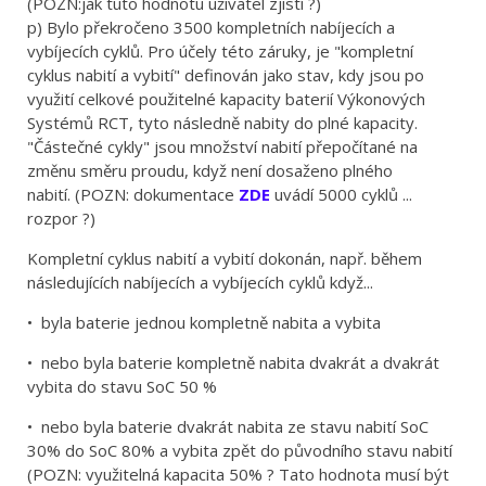
(POZN:jak tuto hodnotu uživatel zjistí ?)
p) Bylo překročeno 3500 kompletních nabíjecích a
vybíjecích cyklů. Pro účely této záruky, je "kompletní
cyklus nabití a vybití" definován jako stav, kdy jsou po
využití celkové použitelné kapacity baterií Výkonových
Systémů RCT, tyto následně nabity do plné kapacity.
"Částečné cykly" jsou množství nabití přepočítané na
změnu směru proudu, když není dosaženo plného
nabití. (POZN: dokumentace
ZDE
uvádí 5000 cyklů ...
rozpor ?)
Kompletní cyklus nabití a vybití dokonán, např. během
následujících nabíjecích a vybíjecích cyklů když...
• byla baterie jednou kompletně nabita a vybita
• nebo byla baterie kompletně nabita dvakrát a dvakrát
vybita do stavu SoC 50 %
• nebo byla baterie dvakrát nabita ze stavu nabití SoC
30% do SoC 80% a vybita zpět do původního stavu nabití
(POZN: využitelná kapacita 50% ? Tato hodnota musí být