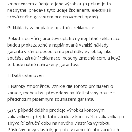
zmocněncem a údaje o jeho výrobku. (a pokud je to
nezbytné, předává tyto údaje školenému elektrikáři,
schváleného garantem pro provedení oprav).
G. Náklady za neplatné uplatnění reklamace.
Pokud jsou vůči garantovi uplatněny neplatné reklamace,
budou prokazatelné a neplánovaně vzniklé náklady
garanta v rámci posouzení a prohlídky výrobku, jako
součást záruční reklamace, neseny zmocněncem, a když
to bude nutné nahrazeny garantovi.
H.Další ustanovení
I. Nároky zmocněnce, vzniklé dle tohoto prohlášení o
záruce, mohou být převedeny na třetí strany pouze s
předchozím písemným souhlasem garanta.
(2) V případě dalšího prodeje výrobku koncovým
zákazníkem, přejde tato záruka z koncového zákazníka po
zbývající záruční dobu na nového vlastníka výrobku.
Příslušný nový vlastník, je poté v rámci těchto záručních