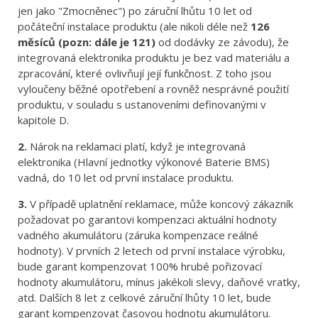
jen jako "Zmocněnec") po záruční lhůtu 10 let od
počáteční instalace produktu (ale nikoli déle než
126
měsíců (pozn: dále je 121)
od dodávky ze závodu), že
integrovaná elektronika produktu je bez vad materiálu a
zpracování, které ovlivňují její funkčnost. Z toho jsou
vyloučeny běžné opotřebení a rovněž nesprávné použití
produktu, v souladu s ustanoveními definovanými v
kapitole D.
2.
Nárok na reklamaci platí, když je integrovaná
elektronika (Hlavní jednotky výkonové Baterie BMS)
vadná, do 10 let od první instalace produktu.
3.
V případě uplatnění reklamace, může koncový zákazník
požadovat po garantovi kompenzaci aktuální hodnoty
vadného akumulátoru (záruka kompenzace reálné
hodnoty). V prvních 2 letech od první instalace výrobku,
bude garant kompenzovat 100% hrubé pořizovací
hodnoty akumulátoru, mínus jakékoli slevy, daňové vratky,
atd. Dalších 8 let z celkové záruční lhůty 10 let, bude
garant kompenzovat časovou hodnotu akumulátoru.