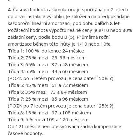
4.
Časová hodnota akumulátoru je spočítána po 2 letech
od první instalace výrobku. Je založena na předpokládané
každoroční lineární amortizaci, pod dobu dalších 8 let.
Počáteční hodnota výpočtu reálné ceny je 8/10 nebo 80%
základní ceny, podle bodu B (5). Průměrná roční
amortizace během této lhůty je 1/10 nebo 10%.
Třída 1: 100 % do konce 24 měsíce
Třída 2: 75 % mezi 25 36 měsícem
Třída 3: 65% mezi 37 a 48 měsícem
Třída 4: 55% mezi 49 a 60 měsícem
(POZN:po 5 letém provozu je cena baterií 50% ?)
Třída 5: 45 % mezi 61 a 72 měsícem
Třída 6: 35% mezi 73 a 84 měsícem
Třída 7: 25 % mezi 85 a 96 měsícem
(POZN:po 7 letém provozu je cena baterií 25% ?)
Třída 8: 15 % mezi 97 a 108 měsícem
Třída 9: 5 % mezi 109 a 120 měsícem
Od 121 měsíce není poskytována žádná kompenzace
časové hodnoty.