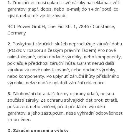
1.
Zmocněnec musí uplatnit své nároky na reklamaci vůči
garantovi (např. dopis, nebo e-mail) do 14 dní poté, co
zjistil, nebo měl zjistit závadu:
RCT Power GmbH, Line-Eid-Str. 1, 78467 Constance,
Germany
2.
Poskytnutí záručních služeb neprodlužuje záruční dobu.
(POZN: v rozporu s českým právním řádem) Pro nově
nainstalované, nebo dodané výrobky, nebo komponenty,
pokračuje předchozí záruční lhůta. Garant neručí další
zárukou za nově nainstalované, nebo dodané výrobky,
nebo komponenty. Po uplynutí záruční lhůty příslušného
výrobku, nelze nadále uplatnit záruční reklamace.
3.
Zálohování dat a další formy ochrany údajů, nejsou
součástí záruky. Za ochranu stávajících dat proti ztrátě,
poškození, nebo zničení, před předáním výrobku
garantovi a jeho zástupcům, nese výhradní odpovědnost
zmocněnec.
D. Záruční omezení a výluky