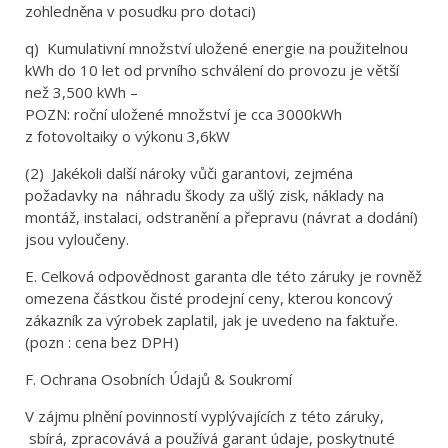
zohledněna v posudku pro dotaci)
q) Kumulativní množství uložené energie na použitelnou
kWh do 10 let od prvního schválení do provozu je větší
než 3,500 kWh –
POZN: roční uložené množství je cca 3000kWh
z fotovoltaiky o výkonu 3,6kW
(2) Jakékoli další nároky vůči garantovi, zejména
požadavky na náhradu škody za ušlý zisk, náklady na
montáž, instalaci, odstranění a přepravu (návrat a dodání)
jsou vyloučeny.
E. Celková odpovědnost garanta dle této záruky je rovněž
omezena částkou čisté prodejní ceny, kterou koncový
zákazník za výrobek zaplatil, jak je uvedeno na faktuře.
(pozn : cena bez DPH)
F. Ochrana Osobních Údajů & Soukromí
V zájmu plnění povinností vyplývajících z této záruky,
sbírá, zpracovává a používá garant údaje, poskytnuté