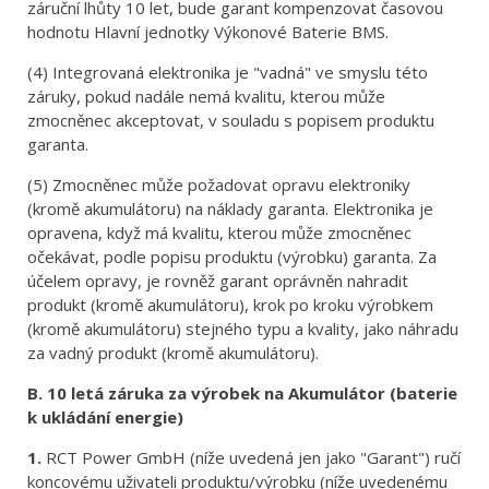
záruční lhůty 10 let, bude garant kompenzovat časovou
hodnotu Hlavní jednotky Výkonové Baterie BMS.
(4) Integrovaná elektronika je "vadná" ve smyslu této
záruky, pokud nadále nemá kvalitu, kterou může
zmocněnec akceptovat, v souladu s popisem produktu
garanta.
(5) Zmocněnec může požadovat opravu elektroniky
(kromě akumulátoru) na náklady garanta. Elektronika je
opravena, když má kvalitu, kterou může zmocněnec
očekávat, podle popisu produktu (výrobku) garanta. Za
účelem opravy, je rovněž garant oprávněn nahradit
produkt (kromě akumulátoru), krok po kroku výrobkem
(kromě akumulátoru) stejného typu a kvality, jako náhradu
za vadný produkt (kromě akumulátoru).
B. 10 letá záruka za výrobek na Akumulátor (baterie
k ukládání energie)
1.
RCT Power GmbH (níže uvedená jen jako "Garant") ručí
koncovému uživateli produktu/výrobku (níže uvedenému